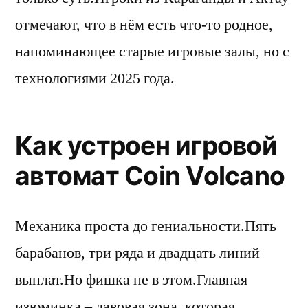
отмечают, что в нём есть что-то родное,
напоминающее старые игровые залы, но с
технологиями 2025 года.
Как устроен игровой
автомат Coin Volcano
Механика проста до гениальности.Пять
барабанов, три ряда и двадцать линий
выплат.Но фишка не в этом.Главная
изюминка – лавовая зона, которая