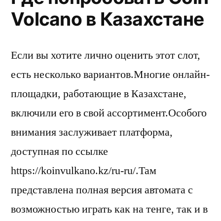
Volcano в Казахстане
Если вы хотите лично оценить этот слот,
есть несколько вариантов.Многие онлайн-
площадки, работающие в Казахстане,
включили его в свой ассортимент.Особого
внимания заслуживает платформа,
доступная по ссылке
https://koinvulkano.kz/ru-ru/.Там
представлена полная версия автомата с
возможностью играть как на тенге, так и в