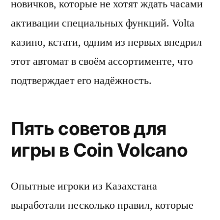
новичков, которые не хотят ждать часами
активации специальных функций. Volta
казино, кстати, одним из первых внедрил
этот автомат в своём ассортименте, что
подтверждает его надёжность.
Пять советов для
игры в Coin Volcano
Опытные игроки из Казахстана
выработали несколько правил, которые