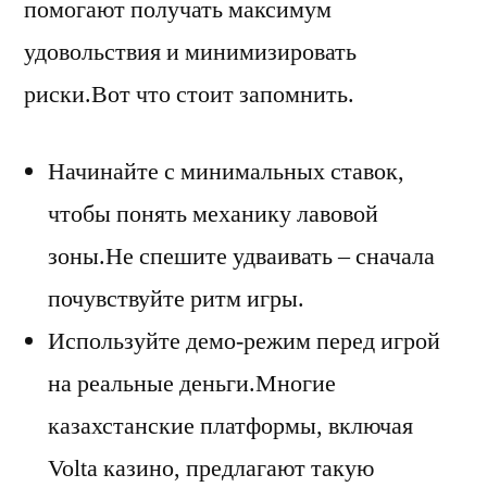
помогают получать максимум
удовольствия и минимизировать
риски.Вот что стоит запомнить.
Начинайте с минимальных ставок,
чтобы понять механику лавовой
зоны.Не спешите удваивать – сначала
почувствуйте ритм игры.
Используйте демо-режим перед игрой
на реальные деньги.Многие
казахстанские платформы, включая
Volta казино, предлагают такую