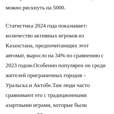
можно рискнуть на 5000.
Статистика 2024 года показывает:
количество активных игроков из
Казахстана, предпочитающих этот
автомат, выросло на 34% по сравнению с
2023 годом.Особенно популярен он среди
жителей приграничных городов –
Уральска и Актобе.Там люди часто
сравнивают его с традиционными
азартными играми, которые были