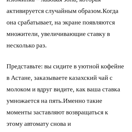
активируется случайным образом.Когда
она срабатывает, на экране появляются
множители, увеличивающие ставку в
несколько раз.
Представьте: вы сидите в уютной кофейне
в Астане, заказываете казахский чай с
молоком и вдруг видите, как ваша ставка
умножается на пять.Именно такие
моменты заставляют возвращаться к
этому автомату снова и