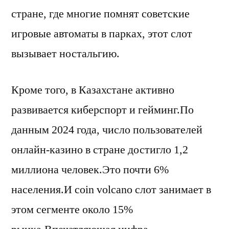
стране, где многие помнят советские
игровые автоматы в парках, этот слот
вызывает ностальгию.
Кроме того, в Казахстане активно
развивается киберспорт и гейминг.По
данным 2024 года, число пользователей
онлайн-казино в стране достигло 1,2
миллиона человек.Это почти 6%
населения.И coin volcano слот занимает в
этом сегменте около 15%