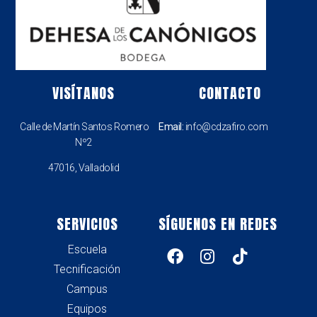
VISÍTANOS
CONTACTO
Calle de Martín Santos Romero
Email:
info@cdzafiro.com
Nº2
47016, Valladolid
SERVICIOS
SÍGUENOS EN REDES
Escuela
Tecnificación
Campus
Equipos