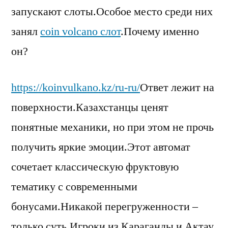
запускают слоты.Особое место среди них
занял
coin volcano слот
.Почему именно
он?
https://koinvulkano.kz/ru-ru/
Ответ лежит на
поверхности.Казахстанцы ценят
понятные механики, но при этом не прочь
получить яркие эмоции.Этот автомат
сочетает классическую фруктовую
тематику с современными
бонусами.Никакой перегруженности –
только суть.Игроки из Караганды и Актау